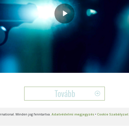
Play
Video
Tovább
national. Minden jog fenntartva.
Adatvédelmi megjegyzés
•
Cookie Szabályzat