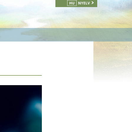
HU
NYELV