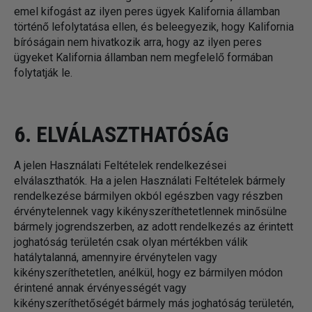
emel kifogást az ilyen peres ügyek Kalifornia államban
történő lefolytatása ellen, és beleegyezik, hogy Kalifornia
bíróságain nem hivatkozik arra, hogy az ilyen peres
ügyeket Kalifornia államban nem megfelelő formában
folytatják le.
6. ELVÁLASZTHATÓSÁG
A jelen Használati Feltételek rendelkezései
elválaszthatók. Ha a jelen Használati Feltételek bármely
rendelkezése bármilyen okból egészben vagy részben
érvénytelennek vagy kikényszeríthetetlennek minősülne
bármely jogrendszerben, az adott rendelkezés az érintett
joghatóság területén csak olyan mértékben válik
hatálytalanná, amennyire érvénytelen vagy
kikényszeríthetetlen, anélkül, hogy ez bármilyen módon
érintené annak érvényességét vagy
kikényszeríthetőségét bármely más joghatóság területén,