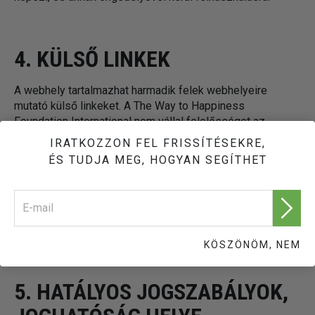
4. KÜLSŐ LINKEK
A webhely tartalmazhat harmadik felek webhelyeire
mutató külső linkeket. A The Way to Happiness
Foundation International nem vállal felelősséget az
említett webhelyek tartalmáért, nem állítja, hogy azok a
IRATKOZZON FEL FRISSÍTÉSEKRE,
sajátjai, és nem hagyja jóvá őket, mivel a The Way to
ÉS TUDJA MEG, HOGYAN SEGÍTHET
Happiness Foundation International nem ellenőrzi az ilyen
webhelyeken található információkat, és nem felelős az
ott található tartalmakért és információkért. Ezen
webhelyek használata kizárólag a felhasználó
felelőssége.
KÖSZÖNÖM, NEM
5. HATÁLYOS JOGSZABÁLYOK,