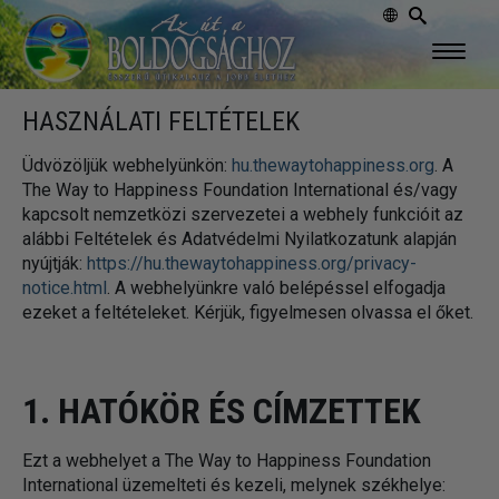
HASZNÁLATI FELTÉTELEK
Üdvözöljük webhelyünkön:
hu.thewaytohappiness.org
. A
The Way to Happiness Foundation International és/vagy
kapcsolt nemzetközi szervezetei a webhely funkcióit az
alábbi Feltételek és Adatvédelmi Nyilatkozatunk alapján
nyújtják:
https://hu.thewaytohappiness.org/privacy-
notice.html
. A webhelyünkre való belépéssel elfogadja
ezeket a feltételeket. Kérjük, figyelmesen olvassa el őket.
1. HATÓKÖR ÉS CÍMZETTEK
Ezt a webhelyet a The Way to Happiness Foundation
International üzemelteti és kezeli, melynek székhelye: