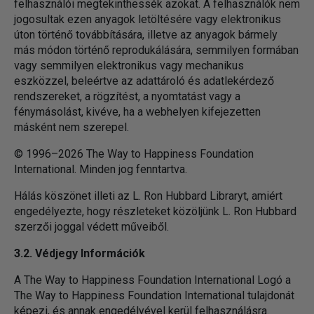
felhasználói megtekinthessék azokat. A felhasználók nem
jogosultak ezen anyagok letöltésére vagy elektronikus
úton történő továbbítására, illetve az anyagok bármely
más módon történő reprodukálására, semmilyen formában
vagy semmilyen elektronikus vagy mechanikus
eszközzel, beleértve az adattároló és adatlekérdező
rendszereket, a rögzítést, a nyomtatást vagy a
fénymásolást, kivéve, ha a webhelyen kifejezetten
másként nem szerepel.
© 1996–2026 The Way to Happiness Foundation
International. Minden jog fenntartva.
Hálás köszönet illeti az L. Ron Hubbard Libraryt, amiért
engedélyezte, hogy részleteket közöljünk L. Ron Hubbard
szerzői joggal védett műveiből.
3.2. Védjegy Információk
A The Way to Happiness Foundation International Logó a
The Way to Happiness Foundation International tulajdonát
képezi, és annak engedélyével kerül felhasználásra.