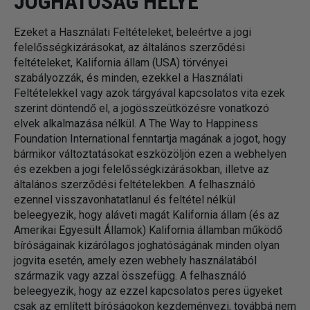
JOGHATÓSÁG HELYE
Ezeket a Használati Feltételeket, beleértve a jogi
felelősségkizárásokat, az általános szerződési
feltételeket, Kalifornia állam (USA) törvényei
szabályozzák, és minden, ezekkel a Használati
Feltételekkel vagy azok tárgyával kapcsolatos vita ezek
szerint döntendő el, a jogösszeütközésre vonatkozó
elvek alkalmazása nélkül. A The Way to Happiness
Foundation International fenntartja magának a jogot, hogy
bármikor változtatásokat eszközöljön ezen a webhelyen
és ezekben a jogi felelősségkizárásokban, illetve az
általános szerződési feltételekben. A felhasználó
ezennel visszavonhatatlanul és feltétel nélkül
beleegyezik, hogy aláveti magát Kalifornia állam (és az
Amerikai Egyesült Államok) Kalifornia államban működő
bíróságainak kizárólagos joghatóságának minden olyan
jogvita esetén, amely ezen webhely használatából
származik vagy azzal összefügg. A felhasználó
beleegyezik, hogy az ezzel kapcsolatos peres ügyeket
csak az említett bíróságokon kezdeményezi, továbbá nem