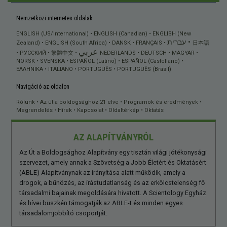
Nemzetközi internetes oldalak
ENGLISH (US/International)
ENGLISH (Canadian)
ENGLISH (New
עברית
Zealand)
ENGLISH (South Africa)
DANSK
FRANÇAIS
日本語
عربي
РУССКИЙ
繁體中文
NEDERLANDS
DEUTSCH
MAGYAR
NORSK
SVENSKA
ESPAÑOL (Latino)
ESPAÑOL (Castellano)
ΕΛΛΗΝΙΚA
ITALIANO
PORTUGUÊS
PORTUGUÊS (Brasil)
Navigáció az oldalon
Rólunk
Az út a boldogsághoz 21 elve
Programok és eredmények
Megrendelés
Hírek
Kapcsolat
Oldaltérkép
Oktatás
AZ ALAPÍTVÁNYRÓL
Az Út a Boldogsághoz Alapítvány egy tisztán világi jótékonysági
szervezet, amely annak a Szövetség a Jobb Életért és Oktatásért
(ABLE) Alapítványnak az irányítása alatt működik, amely a
drogok, a bűnözés, az írástudatlanság és az erkölcstelenség fő
társadalmi bajainak megoldására hivatott. A Scientology Egyház
és hívei büszkén támogatják az ABLE-t és minden egyes
társadalomjobbító csoportját.