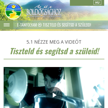
HU
E-TANFOLYAM
TISZTELD ÉS SEGÍTSD A SZÜLEID!
5.1
NÉZZE MEG A VIDEÓT
Tiszteld és segítsd a szüleid!
Play