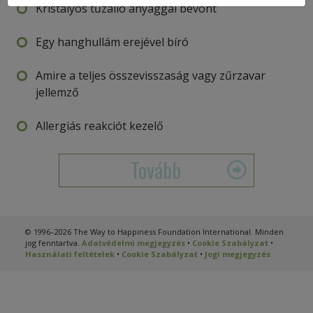
Kristályos tűzálló anyaggal bevont
Egy hanghullám erejével bíró
Amire a teljes összevisszaság vagy zűrzavar
jellemző
Allergiás reakciót kezelő
Tovább
© 1996–2026 The Way to Happiness Foundation International. Minden
jog fenntartva.
Adatvédelmi megjegyzés
•
Cookie Szabályzat
•
Használati feltételek
•
Cookie Szabályzat
•
Jogi megjegyzés