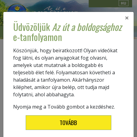
HU
×
Üdvözöljük
Az út a boldogsághoz
E-TANFOLYAM
BEVEZETÉS
e-tanfolyamon
Köszönjük, hogy beiratkozott! Olyan videókat
0.1
SZAVAK
fog látni, és olyan anyagokat fog olvasni,
Ellenőrizze a szókincsét
amelyek utat mutatnak a boldogabb és
teljesebb élet felé. Folyamatosan követheti a
haladását a tanfolyamon. Akárhányszor
kiléphet, amikor újra belép, ott tudja majd
Az első lépés az, hogy olvassa el a bevezető fejezetet
Az
folytatni, ahol abbahagyta.
út a boldogsághoz
füzetből. Mielőtt elkezdi, ellenőrizze,
hogy megfelelően érti a következő szavakat ebből a
Nyomja meg a Tovább gombot a kezdéshez.
fejezetből:
TOVÁBB
A
kaotikus
szó jelentése: