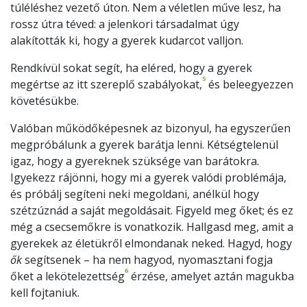
túléléshez vezető úton. Nem a véletlen műve lesz, ha
rossz útra téved: a jelenkori társadalmat úgy
alakították ki, hogy a gyerek kudarcot valljon.
Rendkívül sokat segít, ha eléred, hogy a gyerek
5
megértse az itt szereplő szabályokat,
és beleegyezzen
követésükbe.
Valóban működőképesnek az bizonyul, ha egyszerűen
megpróbálunk a gyerek barátja lenni. Kétségtelenül
igaz, hogy a gyereknek szüksége van barátokra.
Igyekezz rájönni, hogy mi a gyerek valódi problémája,
és próbálj segíteni neki megoldani, anélkül hogy
szétzúznád a saját megoldásait. Figyeld meg őket; és ez
még a csecsemőkre is vonatkozik. Hallgasd meg, amit a
gyerekek az életükről elmondanak neked. Hagyd, hogy
ők
segítsenek – ha nem hagyod, nyomasztani fogja
6
őket a lekötelezettség
érzése, amelyet aztán magukba
kell fojtaniuk.