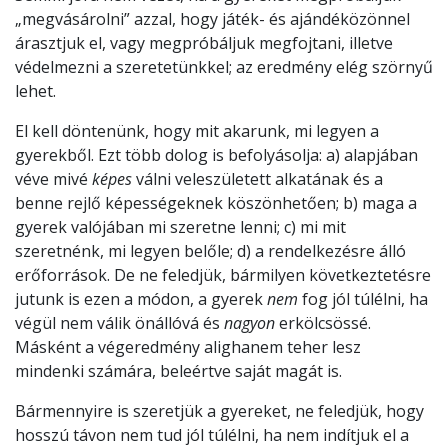
„megvásárolni” azzal, hogy játék- és ajándéközönnel
árasztjuk el, vagy megpróbáljuk megfojtani, illetve
védelmezni a szeretetünkkel; az eredmény elég szörnyű
lehet.
El kell döntenünk, hogy mit akarunk, mi legyen a
gyerekből. Ezt több dolog is befolyásolja: a) alapjában
véve mivé
képes
válni veleszületett alkatának és a
benne rejlő képességeknek köszönhetően; b) maga a
gyerek valójában mi szeretne lenni; c) mi mit
szeretnénk, mi legyen belőle; d) a rendelkezésre álló
erőforrások. De ne feledjük, bármilyen következtetésre
jutunk is ezen a módon, a gyerek
nem
fog jól túlélni, ha
végül nem válik önállóvá és
nagyon
erkölcsössé.
Másként a végeredmény alighanem teher lesz
mindenki számára, beleértve saját magát is.
Bármennyire is szeretjük a gyereket, ne feledjük, hogy
hosszú távon nem tud jól túlélni, ha nem indítjuk el a