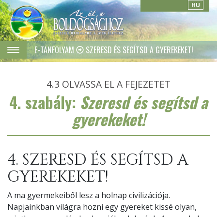
HU
E-TANFOLYAM
SZERESD ÉS SEGÍTSD A GYEREKEKET!
4.3
OLVASSA EL A FEJEZETET
4. szabály:
Szeresd és segítsd a
gyerekeket!
4. SZERESD ÉS SEGÍTSD A
GYEREKEKET!
A ma gyermekeiből lesz a holnap civilizációja.
Napjainkban világra hozni egy gyereket kissé olyan,