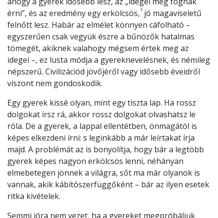
ahogy a gyerek idősebb lesz, az „idegei meg fognak
4
érni”, és az eredmény egy erkölcsös,
jó magaviseletű
felnőtt lesz. Habár az elmélet könnyen cáfolható –
egyszerűen csak vegyük észre a bűnözők hatalmas
tömegét, akiknek valahogy mégsem értek meg az
idegei –, ez lusta módja a gyereknevelésnek, és némileg
népszerű. Civilizációd jövőjéről vagy idősebb éveidről
viszont nem gondoskodik.
Egy gyerek kissé olyan, mint egy tiszta lap. Ha rossz
dolgokat írsz rá, akkor rossz dolgokat olvashatsz le
róla. De a gyerek, a lappal ellentétben, önmagától is
képes elkezdeni írni: s leginkább a már leírtakat írja
majd. A problémát az is bonyolítja, hogy bár a legtöbb
gyerek képes nagyon erkölcsös lenni, néhányan
elmebetegen jönnek a világra, sőt ma már olyanok is
vannak, akik kábítószerfüggőként – bár az ilyen esetek
ritka kivételek.
Semmi jóra nem vezet, ha a gyereket megpróbáljuk