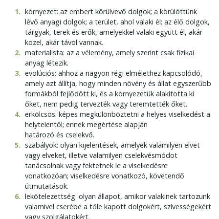
1
.
környezet: az embert körülvevő dolgok; a körülöttünk
lévő anyagi dolgok; a terület, ahol valaki él; az élő dolgok,
tárgyak, terek és erők, amelyekkel valaki együtt él, akár
közel, akár távol vannak.
2
.
materialista: az a vélemény, amely szerint csak fizikai
anyag létezik.
3
.
evolúciós: ahhoz a nagyon régi elmélethez kapcsolódó,
amely azt állítja, hogy minden növény és állat egyszerűbb
formákból fejlődött ki, és a környezetük alakította ki
őket, nem pedig tervezték vagy teremtették őket.
4
.
erkölcsös: képes megkülönböztetni a helyes viselkedést a
helytelentől; ennek megértése alapján
határozó és cselekvő.
5
.
szabályok: olyan kijelentések, amelyek valamilyen elvet
vagy elveket, illetve valamilyen cselekvésmódot
tanácsolnak vagy fektetnek le a viselkedésre
vonatkozóan; viselkedésre vonatkozó, követendő
útmutatások.
6
.
lekötelezettség: olyan állapot, amikor valakinek tartozunk
valamivel cserébe a tőle kapott dolgokért, szívességekért
vagy szolgálatokért.