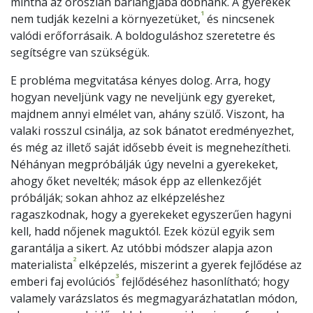
mintha az oroszlán barlangjába dobnánk. A gyerekek
1
nem tudják kezelni a környezetüket,
és nincsenek
valódi erőforrásaik. A boldoguláshoz szeretetre és
segítségre van szükségük.
E probléma megvitatása kényes dolog. Arra, hogy
hogyan neveljünk vagy ne neveljünk egy gyereket,
majdnem annyi elmélet van, ahány szülő. Viszont, ha
valaki rosszul csinálja, az sok bánatot eredményezhet,
és még az illető saját idősebb éveit is megnehezítheti.
Néhányan megpróbálják úgy nevelni a gyerekeket,
ahogy őket nevelték; mások épp az ellenkezőjét
próbálják; sokan ahhoz az elképzeléshez
ragaszkodnak, hogy a gyerekeket egyszerűen hagyni
kell, hadd nőjenek maguktól. Ezek közül egyik sem
garantálja a sikert. Az utóbbi módszer alapja azon
2
materialista
elképzelés, miszerint a gyerek fejlődése az
3
emberi faj evolúciós
fejlődéséhez hasonlítható; hogy
valamely varázslatos és megmagyarázhatatlan módon,