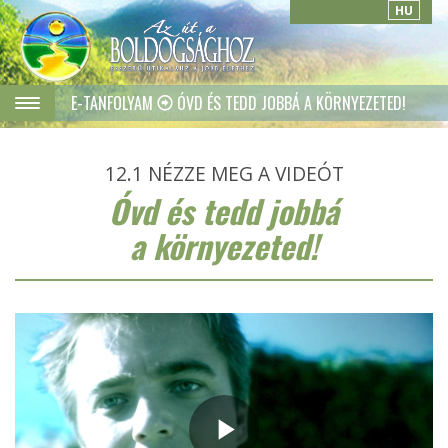
HU
E-TANFOLYAM
ÓVD ÉS TEDD JOBBÁ A KÖRNYEZETED!
12.1
NÉZZE MEG A VIDEÓT
Óvd és tedd jobbá
a környezeted!