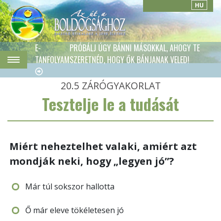
HU
E-
PRÓBÁLJ ÚGY BÁNNI MÁSOKKAL, AHOGY TE
TANFOLYAM
SZERETNÉD, HOGY ŐK BÁNJANAK VELED!
20.5
ZÁRÓGYAKORLAT
Tesztelje le a tudását
Miért neheztelhet valaki, amiért azt
mondják neki, hogy „legyen jó”?
Már túl sokszor hallotta
Ő már eleve tökéletesen jó