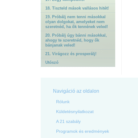
18. Tiszteld mások vallásos hitét!
19. Próbálj nem tenni másokkal
olyan dolgokat, amelyeket nem
szeretnéd, ha ők tennének veled!
20. Próbálj úgy bánni másokkal,
ahogy te szeretnéd, hogy ők
bánjanak veled!
21. Virágozz és prosperálj!
Utószó
Navigáció az oldalon
Rólunk
Küldetésnyilatkozat
A 21 szabály
Programok és eredmények