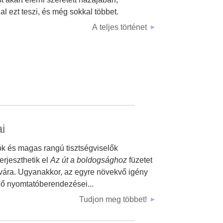
zal ezt teszi, és még sokkal többet.
A teljes történet
i
ók és magas rangú tisztségviselők
rjeszthetik el
Az út a boldogsághoz
füzetet
vára. Ugyanakkor, az egyre növekvő igény
énő nyomtatóberendezései...
Tudjon meg többet!