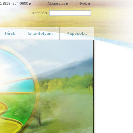
1 (818) 254-0600
Megosztás
Nyelv
KERESÉS
Hírek
E-tanfolyam
Kapcsolat
készítése
hoz
lése
lay