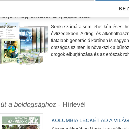
BE
erje meg oktatói anyagainkat!
Senki számára sem lehet kérdéses, hog
évtizedekben. A drog- és alkoholhaszná
fiatalabb generáció körében is nagyon e
országos szinten is növekszik a bűnözé
drogok elburjánzása és az erőszak r
 út a boldogsághoz
- Hírlevél
KOLUMBIA LECKÉT AD A VILÁ
Kisgyerekkorában María Lara változást