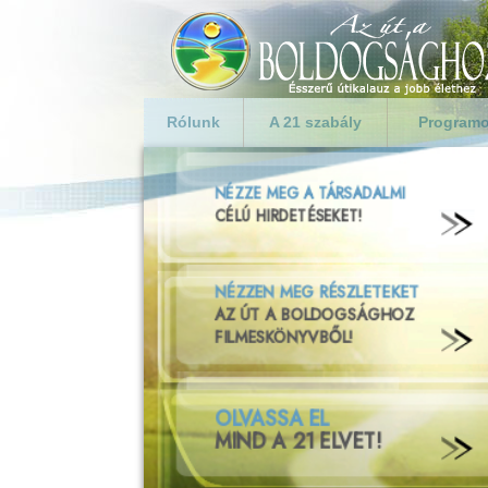
Rólunk
A 21 szabály
Programo
Mi Az út a boldogsághoz?
BOLDOGSÁG
Bevezetés
Küldetésnyilatkozat
1. Törődj magaddal!
Program c
vállalatok
L. Ron Hubbard
2. Légy mértékletes!
Nevelőtisz
Gyakran ismételt kérdések
3. Ne légy szabados
a szerelemben!
Rendőrség
4. Szeresd és segítsd
Válságöve
a gyerekeket!
Kormánys
5. Tiszteld és segítsd
Közösségi
a szüleid!
Szülők
6. Mutass jó példát!
Mutass jó 
7. Törekedj az
igazsággal élni!
Sikerek a v