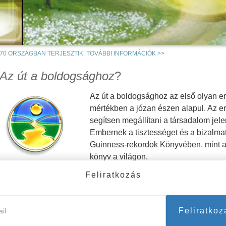
V
70 ORSZÁGBAN TERJESZTIK. TOVÁBBI INFORMÁCIÓK >>
Az út a boldogsághoz
?
Az út a boldogsághoz az első olyan er
mértékben a józan észen alapul. Az er
segítsen megállítani a társadalom jele
Embernek a tisztességet és a bizalma
Guinness-rekordok Könyvében, mint a l
könyv a világon.
Feliratkozás
Ez az
L. Ron Hubbard
által írott köny
inkább materialista társadalomban. Az
álygyűjteményben található 21 alapelv jobb életminőséghez seg
Feliratkoz