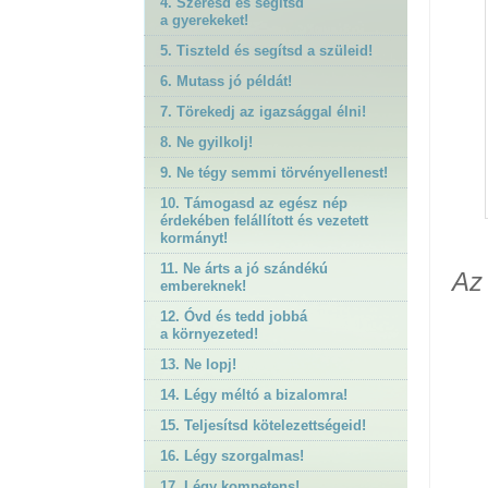
4. Szeresd és segítsd
a gyerekeket!
5. Tiszteld és segítsd a szüleid!
6. Mutass jó példát!
7. Törekedj az igazsággal élni!
8. Ne gyilkolj!
9. Ne tégy semmi törvényellenest!
10. Támogasd az egész nép
érdekében felállított és vezetett
kormányt!
11. Ne árts a jó szándékú
Az
embereknek!
12. Óvd és tedd jobbá
a környezeted!
13. Ne lopj!
14. Légy méltó a bizalomra!
15. Teljesítsd kötelezettségeid!
16. Légy szorgalmas!
17. Légy kompetens!