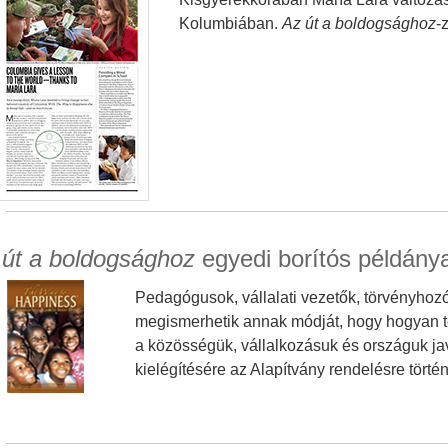
Kolumbiában.
Az út a boldogsághoz
-
 út a boldogsághoz
egyedi borítós példánya
Pedagógusok, vállalati vezetők, törvényhoz
megismerhetik annak módját, hogy hogyan te
a közösségük, vállalkozásuk és országuk ja
kielégítésére az Alapítvány rendelésre tört