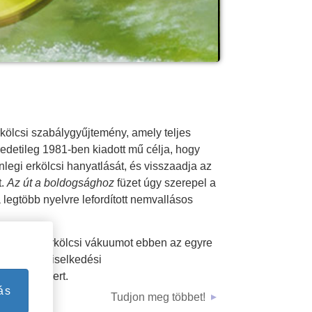
ideo
kölcsi szabálygyűjtemény, amely teljes
edetileg 1981-ben kiadott mű célja, hogy
nlegi erkölcsi hanyatlását, és visszaadja az
t.
Az út a boldogsághoz
füzet úgy szerepel a
egtöbb nyelvre lefordított nemvallásos
v kitölti az erkölcsi vákuumot ebben az egyre
 ebben a viselkedési
íti az embert.
ás
Tudjon meg többet!