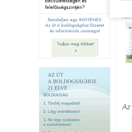
becsületességén és
19. Próbálj nem tenni
felelősségszintjén?
másokkal olyan dolgokat,
amelyeket nem szeretnéd,
Ism
Rendeljen egy INGYENES
ha ők tennének veled!
Az út a boldogsághoz
füzetet
20. Próbálj úgy bánni
és információs csomagot
másokkal, ahogy te
szeretnéd, hogy ők
Tudjon meg többet!
bánjanak veled!
»
21. Virágozz és prosperálj!
Utószó
AZ ÚT
A BOLDOGSÁGHOZ
21 ELVE
BOLDOGSÁG
1. Törődj magaddal!
Az
2. Légy mértékletes!
3. Ne légy szabados
a szerelemben!