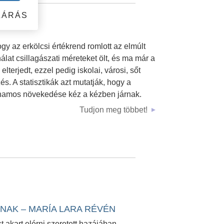
ZÁRÁS
y az erkölcsi értékrend romlott az elmúlt
lat csillagászati méreteket ölt, és ma már a
lterjedt, ezzel pedig iskolai, városi, sőt
s. A statisztikák azt mutatják, hogy a
ohamos növekedése kéz a kézben járnak.
Tudjon meg többet!
GNAK – MARÍA LARA RÉVÉN
 akart elérni szeretett hazájában,