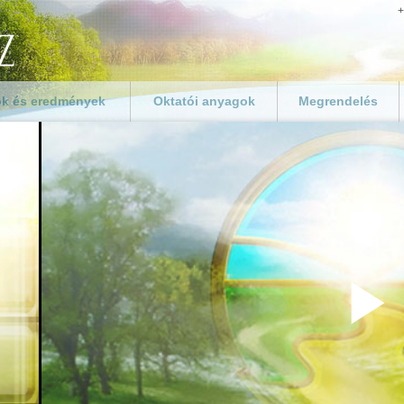
+
k és eredmények
Oktatói anyagok
Megrendelés
Üdvözöljük a
Egyedi borítóterv 
pedagógusokat és
Az út a boldogság
égeknek és
oktatókat
füzethez
nak
Tanári eszköztár
Anyagok megrende
ti program
A tanári kézikönyv
Adományozás
i programok
letölthető elemei
zetek
Iskolai eredmények
zervek
 csoportok
P
példát!
ilág körül