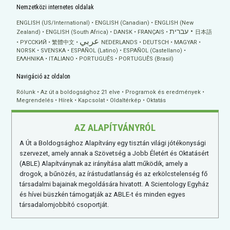
Nemzetközi internetes oldalak
ENGLISH (US/International)
ENGLISH (Canadian)
ENGLISH (New
עברית
Zealand)
ENGLISH (South Africa)
DANSK
FRANÇAIS
日本語
عربي
РУССКИЙ
繁體中文
NEDERLANDS
DEUTSCH
MAGYAR
NORSK
SVENSKA
ESPAÑOL (Latino)
ESPAÑOL (Castellano)
ΕΛΛΗΝΙΚA
ITALIANO
PORTUGUÊS
PORTUGUÊS (Brasil)
Navigáció az oldalon
Rólunk
Az út a boldogsághoz 21 elve
Programok és eredmények
Megrendelés
Hírek
Kapcsolat
Oldaltérkép
Oktatás
AZ ALAPÍTVÁNYRÓL
A Út a Boldogsághoz Alapítvány egy tisztán világi jótékonysági
szervezet, amely annak a Szövetség a Jobb Életért és Oktatásért
(ABLE) Alapítványnak az irányítása alatt működik, amely a
drogok, a bűnözés, az írástudatlanság és az erkölcstelenség fő
társadalmi bajainak megoldására hivatott. A Scientology Egyház
és hívei büszkén támogatják az ABLE-t és minden egyes
társadalomjobbító csoportját.