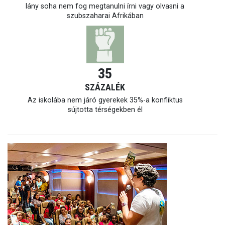
lány soha nem fog megtanulni írni vagy olvasni a
szubszaharai Afrikában
35
SZÁZALÉK
Az iskolába nem járó gyerekek
35%-a
konfliktus
sújtotta térségekben él