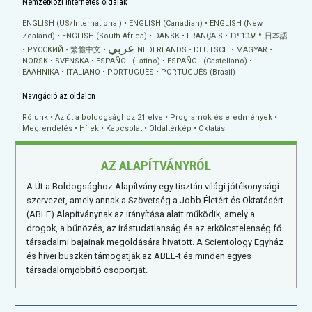
Nemzetközi internetes oldalak
ENGLISH (US/International)
ENGLISH (Canadian)
ENGLISH (New
עברית
Zealand)
ENGLISH (South Africa)
DANSK
FRANÇAIS
日本語
عربي
РУССКИЙ
繁體中文
NEDERLANDS
DEUTSCH
MAGYAR
NORSK
SVENSKA
ESPAÑOL (Latino)
ESPAÑOL (Castellano)
ΕΛΛΗΝΙΚA
ITALIANO
PORTUGUÊS
PORTUGUÊS (Brasil)
Navigáció az oldalon
Rólunk
Az út a boldogsághoz 21 elve
Programok és eredmények
Megrendelés
Hírek
Kapcsolat
Oldaltérkép
Oktatás
AZ ALAPÍTVÁNYRÓL
A Út a Boldogsághoz Alapítvány egy tisztán világi jótékonysági
szervezet, amely annak a Szövetség a Jobb Életért és Oktatásért
(ABLE) Alapítványnak az irányítása alatt működik, amely a
drogok, a bűnözés, az írástudatlanság és az erkölcstelenség fő
társadalmi bajainak megoldására hivatott. A Scientology Egyház
és hívei büszkén támogatják az ABLE-t és minden egyes
társadalomjobbító csoportját.