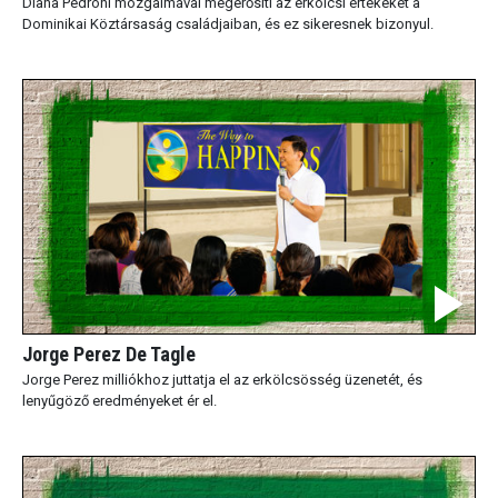
Diana Pedroni mozgalmával megerősíti az erkölcsi értékeket a
Dominikai Köztársaság családjaiban, és ez sikeresnek bizonyul.
Jorge Perez De Tagle
Jorge Perez milliókhoz juttatja el az erkölcsösség üzenetét, és
lenyűgöző eredményeket ér el.