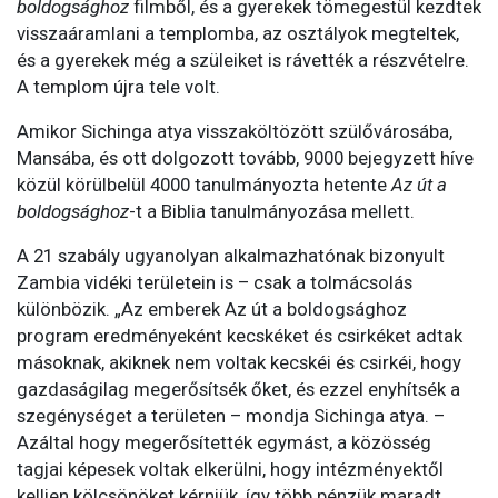
boldogsághoz
filmből, és a gyerekek tömegestül kezdtek
visszaáramlani a templomba, az osztályok megteltek,
és a gyerekek még a szüleiket is rávették a részvételre.
A templom újra tele volt.
Amikor Sichinga atya visszaköltözött szülővárosába,
Mansába, és ott dolgozott tovább, 9000 bejegyzett híve
közül körülbelül 4000 tanulmányozta hetente
Az út a
boldogsághoz
-t a Biblia tanulmányozása mellett.
A 21 szabály ugyanolyan alkalmazhatónak bizonyult
Zambia vidéki területein is – csak a tolmácsolás
különbözik. „Az emberek Az út a boldogsághoz
program eredményeként kecskéket és csirkéket adtak
másoknak, akiknek nem voltak kecskéi és csirkéi, hogy
gazdaságilag megerősítsék őket, és ezzel enyhítsék a
szegénységet a területen – mondja Sichinga atya. –
Azáltal hogy megerősítették egymást, a közösség
tagjai képesek voltak elkerülni, hogy intézményektől
kelljen kölcsönöket kérniük, így több pénzük maradt