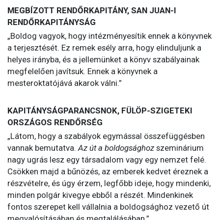
MEGBÍZOTT RENDŐRKAPITÁNY,
SAN JUAN-I
RENDŐRKAPITÁNYSÁG
„Boldog vagyok, hogy intézményesítik ennek a könyvnek
a terjesztését. Ez remek esély arra, hogy elinduljunk a
helyes irányba, és a jellemünket a könyv szabályainak
megfelelően javítsuk. Ennek a könyvnek a
mesteroktatójává akarok válni.”
KAPITÁNYSÁGPARANCSNOK, FÜLÖP-SZIGETEKI
ORSZÁGOS RENDŐRSÉG
„Látom, hogy a szabályok egymással összefüggésben
vannak bemutatva.
Az út a boldogsághoz
szeminárium
nagy ugrás lesz egy társadalom vagy egy nemzet felé.
Csökken majd a bűnözés, az emberek kedvet éreznek a
részvételre, és úgy érzem, legfőbb ideje, hogy mindenki,
minden polgár kivegye ebből a részét. Mindenkinek
fontos szerepet kell vállalnia a boldogsághoz vezető út
megvalósításában és megtalálásában.”