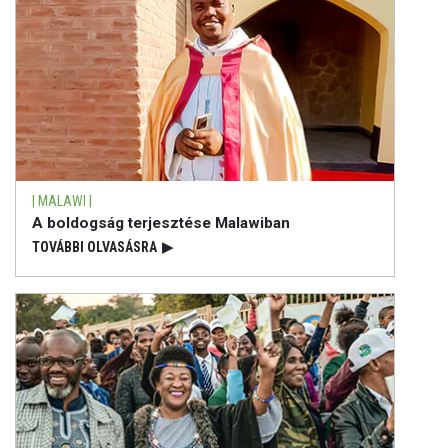
| MALAWI |
A boldogság terjesztése Malawiban
TOVÁBBI OLVASÁSRA
▶