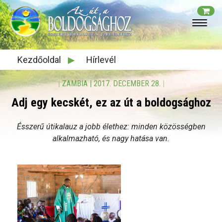
Kezdőoldal
▶
Hírlevél
|
ZAMBIA
|
2017. DECEMBER 28.
|
Adj egy kecskét, ez az út a boldogsághoz
Ésszerű útikalauz a jobb élethez: minden közösségben
alkalmazható, és nagy hatása van.