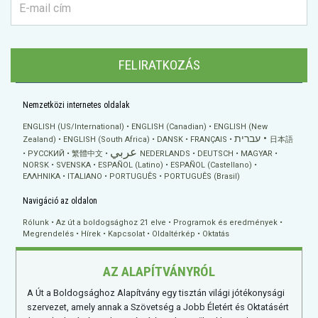
FELIRATKOZÁS
Nemzetközi internetes oldalak
ENGLISH (US/International)
ENGLISH (Canadian)
ENGLISH (New
עברית
Zealand)
ENGLISH (South Africa)
DANSK
FRANÇAIS
日本語
عربي
РУССКИЙ
繁體中文
NEDERLANDS
DEUTSCH
MAGYAR
NORSK
SVENSKA
ESPAÑOL (Latino)
ESPAÑOL (Castellano)
ΕΛΛΗΝΙΚA
ITALIANO
PORTUGUÊS
PORTUGUÊS (Brasil)
Navigáció az oldalon
Rólunk
Az út a boldogsághoz 21 elve
Programok és eredmények
Megrendelés
Hírek
Kapcsolat
Oldaltérkép
Oktatás
AZ ALAPÍTVÁNYRÓL
A Út a Boldogsághoz Alapítvány egy tisztán világi jótékonysági
szervezet, amely annak a Szövetség a Jobb Életért és Oktatásért