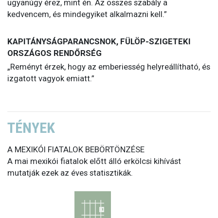
ugyanúgy érez, mint én. Az összes szabály a
kedvencem, és mindegyiket alkalmazni kell.”
KAPITÁNYSÁGPARANCSNOK, FÜLÖP-SZIGETEKI
ORSZÁGOS RENDŐRSÉG
„Reményt érzek, hogy az emberiesség helyreállítható, és
izgatott vagyok emiatt.”
TÉNYEK
A MEXIKÓI FIATALOK BEBÖRTÖNZÉSE
A mai mexikói fiatalok előtt álló erkölcsi kihívást
mutatják ezek az éves statisztikák.