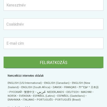
FELIRATKOZÁS
Nemzetközi internetes oldalak
ENGLISH (US/International)
ENGLISH (Canadian)
ENGLISH (New
עברית
Zealand)
ENGLISH (South Africa)
DANSK
FRANÇAIS
日本語
عربي
РУССКИЙ
繁體中文
NEDERLANDS
DEUTSCH
MAGYAR
NORSK
SVENSKA
ESPAÑOL (Latino)
ESPAÑOL (Castellano)
ΕΛΛΗΝΙΚA
ITALIANO
PORTUGUÊS
PORTUGUÊS (Brasil)