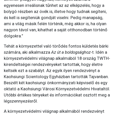
egyenesen irreálisnak tűnhet az az elképzelés, hogy a
bolygó részben az övék is, illetve hogy tudnak segíteni,
és kell is segíteniük gondját viselni. Pedig manapság,
ami a világ másik felén történik, még akkor is, ha olyan
nagyon távol van, kihathat a saját otthonodban történő
dolgokra.”
Tehát a környezettel való törődés fontos küldetés bárki
számára, aki alkalmazza
Az út a boldogsághoz
-t.
Idén a
környezetvédelmi világnap alkalmából 18 ország TWTH-
kirendeltségei rendezvényeket tartottak, hogy életre
keltsék ezt a szabályt. Az egyik ilyen rendezvényt a
Kaohsiungi Scientology Egyházban tartották Tajvanban.
Beszélt két kaohsiungi önkormányzati képviselő és egy
oktató a Kaohsiungi Városi Környezetvédelmi Hivataltól.
Utóbbi értékes tényeket és információkat osztott meg a
légszennyezésről.
A környezetvédelmi világnap alkalmából rendezvényt