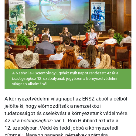
A Nashville-i Scientology Egyház nyílt napot rendezett
Az út a
boldogsághoz
12. szabályának jegyében a környezetvédelmi
világnap alkalmából.
A környezetvédelmi világnapot az ENSZ abból a célból
jelölte ki, hogy előmozdítsák a nemzetközi
tudatosságot és cselekvést a környezetünk védelmére.
Az út a boldogsághoz
-ban L. Ron Hubbard azt írta a
12. szabályban, Védd és tedd jobbá a környezeted!
címmel: „Nagyon nagynak, némelyek számára