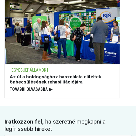
| EGYESÜLT ÁLLAMOK |
Az út a boldogsághoz használata elítéltek
önbecsülésének rehabilitációjára
TOVÁBBI OLVASÁSRA
▶
Iratkozzon fel,
ha szeretné megkapni a
legfrissebb híreket