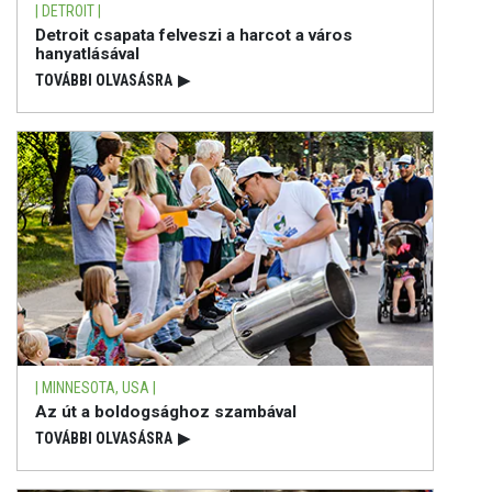
| DETROIT |
Detroit csapata felveszi a harcot a város
hanyatlásával
TOVÁBBI OLVASÁSRA
▶
| MINNESOTA, USA |
Az út a boldogsághoz szambával
TOVÁBBI OLVASÁSRA
▶