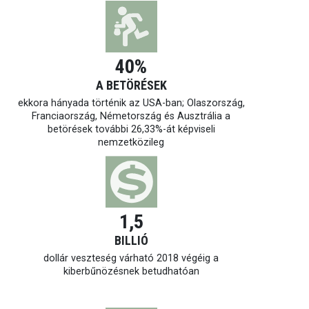
40%
A BETÖRÉSEK
ekkora hányada történik az USA-ban; Olaszország,
Franciaország, Németország és Ausztrália a
betörések további 26,33%-át képviseli
nemzetközileg
1,5
BILLIÓ
dollár veszteség várható 2018 végéig a
kiberbűnözésnek betudhatóan